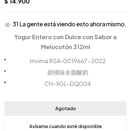
$
14.900
31
La gente está viendo esto ahora mismo.
Yogur Entero con Dulce con Sabor a
Melocotón 312ml
Invima RSA-0019667-2022
甜桃味全脂酸奶
CH-XGL-DQ004
Agotado
Avísame cuando esté disponible