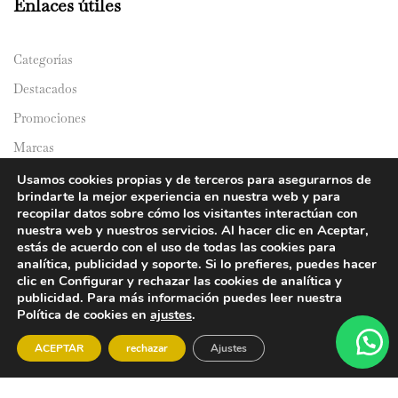
Enlaces útiles
Categorías
Destacados
Promociones
Marcas
Catálogos
Usamos cookies propias y de terceros para asegurarnos de
brindarte la mejor experiencia en nuestra web y para
Domicilios
recopilar datos sobre cómo los visitantes interactúan con
nuestra web y nuestros servicios. Al hacer clic en Aceptar,
estás de acuerdo con el uso de todas las cookies para
analítica, publicidad y soporte. Si lo prefieres, puedes hacer
clic en Configurar y rechazar las cookies de analítica y
publicidad. Para más información puedes leer nuestra
Política de cookies en
ajustes
.
© 2024 Y&Y Asian Market. All rights reserved.
ACEPTAR
rechazar
Ajustes