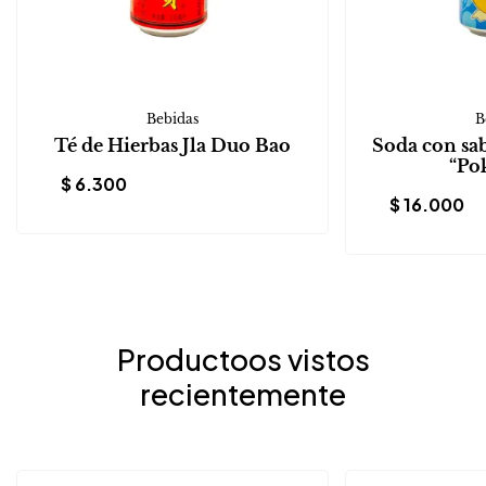
Bebidas
B
Té de Hierbas Jla Duo Bao
Soda con sa
“Po
$
6.300
$
16.000
Productoos vistos
recientemente