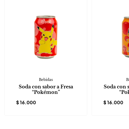
Bebidas
B
Soda con sabor a Fresa
Soda con 
“Pokémon”
“Po
$
16.000
$
16.000