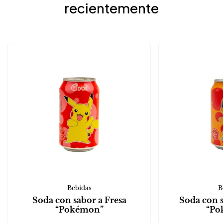
recientemente
Bebidas
B
Soda con sabor a Fresa
Soda con 
“Pokémon”
“Po