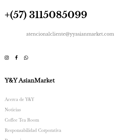
+(57) 3115085099
atencionalcliente@yyasianmarket.com
Y&Y AsianMarket
Acerca de Y&Y
Noticias
Coffee Tea Room
Responsabilidad Corporativa