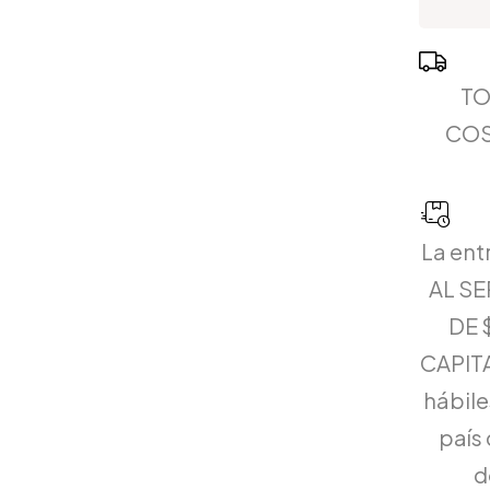
TO
COS
La ent
AL S
DE 
CAPITA
hábiles
país 
d