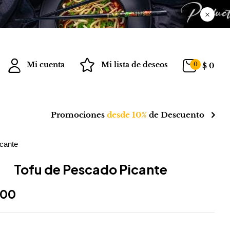
Mi cuenta
Mi lista de deseos
0
$
0
Promociones
desde 10%
de Descuento
cante
Tofu de Pescado Picante
800