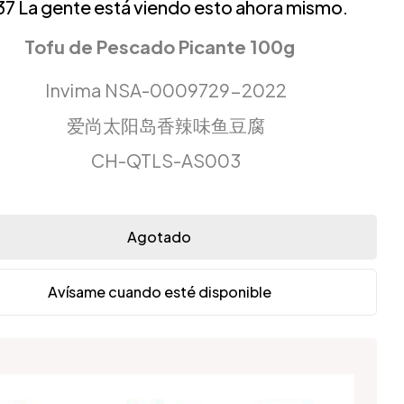
37
La gente está viendo esto ahora mismo.
Tofu de Pescado Picante 100g
Invima NSA-0009729-2022
爱尚太阳岛香辣味鱼豆腐
CH-QTLS-AS003
Agotado
Avísame cuando esté disponible