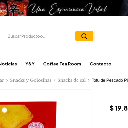
Noticias
Y&Y
Coffee Tea Room
Contacto
ar
Snacks y Golosinas
Snacks de sal
Tofu de Pescado Pi
$
19.