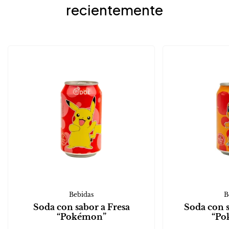
recientemente
Bebidas
B
Soda con sabor a Fresa
Soda con 
“Pokémon”
“Po