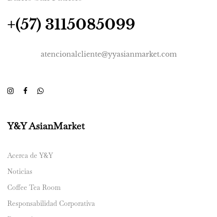
+(57) 3115085099
atencionalcliente@yyasianmarket.com
Y&Y AsianMarket
Acerca de Y&Y
Noticias
Coffee Tea Room
Responsabilidad Corporativa