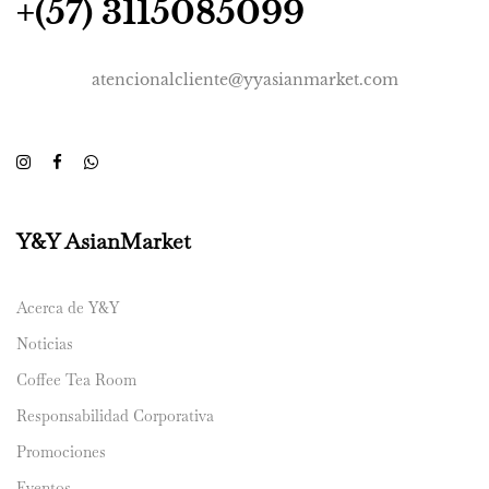
+(57) 3115085099
atencionalcliente@yyasianmarket.com
Y&Y AsianMarket
Acerca de Y&Y
Noticias
Coffee Tea Room
Responsabilidad Corporativa
Promociones
Eventos