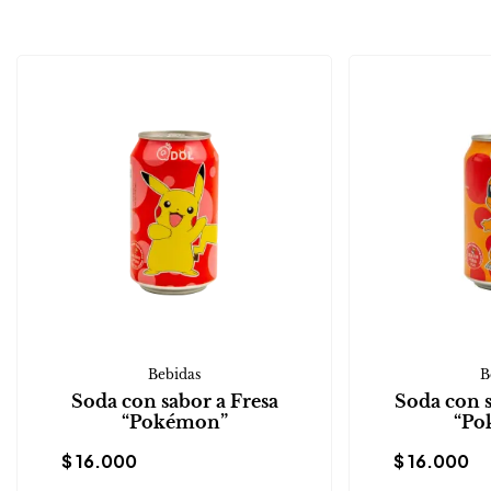
Bebidas
B
Soda con sabor a Fresa
Soda con 
“Pokémon”
“Po
$
16.000
$
16.000