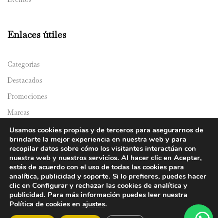
Enlaces útiles
Categorías
Destacados
Promociones
Marcas
Catálogos
Usamos cookies propias y de terceros para asegurarnos de
brindarte la mejor experiencia en nuestra web y para
Domicilios
recopilar datos sobre cómo los visitantes interactúan con
nuestra web y nuestros servicios. Al hacer clic en Aceptar,
estás de acuerdo con el uso de todas las cookies para
analítica, publicidad y soporte. Si lo prefieres, puedes hacer
clic en Configurar y rechazar las cookies de analítica y
publicidad. Para más información puedes leer nuestra
Política de cookies en
ajustes
.
© 2024 Y&Y Asian Market. All rights reserved.