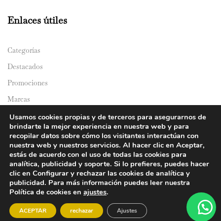
Enlaces útiles
Categorías
Destacados
Promociones
Marcas
Catálogos
Usamos cookies propias y de terceros para asegurarnos de
brindarte la mejor experiencia en nuestra web y para
Domicilios
recopilar datos sobre cómo los visitantes interactúan con
nuestra web y nuestros servicios. Al hacer clic en Aceptar,
estás de acuerdo con el uso de todas las cookies para
analítica, publicidad y soporte. Si lo prefieres, puedes hacer
clic en Configurar y rechazar las cookies de analítica y
publicidad. Para más información puedes leer nuestra
Política de cookies en
ajustes
.
© 2024 Y&Y Asian Market. All rights reserved.
ACEPTAR
rechazar
Ajustes