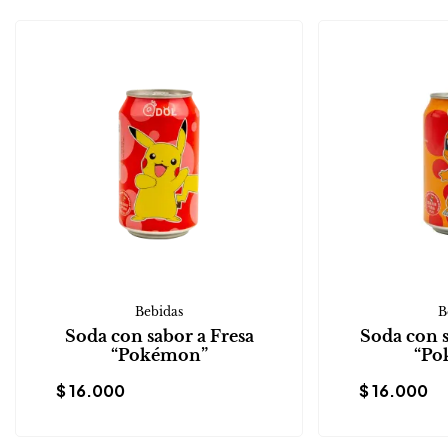
Bebidas
B
Soda con sabor a Fresa
Soda con 
“Pokémon”
“Po
$
16.000
$
16.000