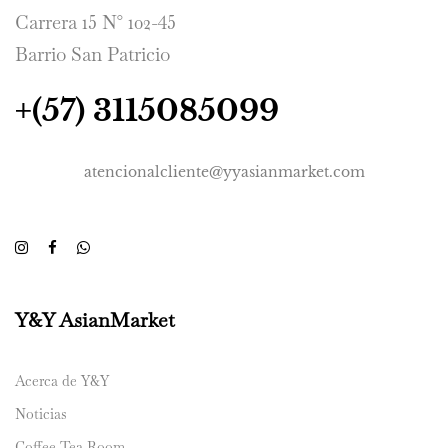
Carrera 15 N° 102-45
Barrio San Patricio
+(57) 3115085099
atencionalcliente@yyasianmarket.com
Y&Y AsianMarket
Acerca de Y&Y
Noticias
Coffee Tea Room