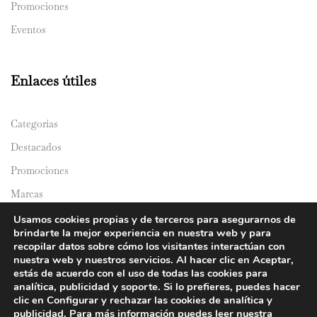
Promociones
Eventos
Enlaces útiles
Categorías
Destacados
Promociones
Marcas
Catálogos
Usamos cookies propias y de terceros para asegurarnos de
brindarte la mejor experiencia en nuestra web y para
Domicilios
recopilar datos sobre cómo los visitantes interactúan con
nuestra web y nuestros servicios. Al hacer clic en Aceptar,
estás de acuerdo con el uso de todas las cookies para
analítica, publicidad y soporte. Si lo prefieres, puedes hacer
clic en Configurar y rechazar las cookies de analítica y
publicidad. Para más información puedes leer nuestra