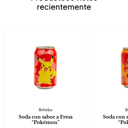
recientemente
Bebidas
B
Soda con sabor a Fresa
Soda con 
“Pokémon”
“Po