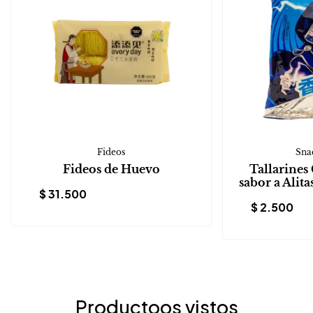
Fideos
Snac
Fideos de Huevo
Tallarines
sabor a Alita
$
31.500
$
2.500
Productoos vistos