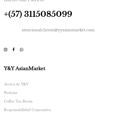
+(57) 3115085099
atencionalcliente@yyasianmarket.com
Y&Y AsianMarket
Acerca de Y&Y
Noticias
Coffee Tea Room
Responsabilidad Corporativa