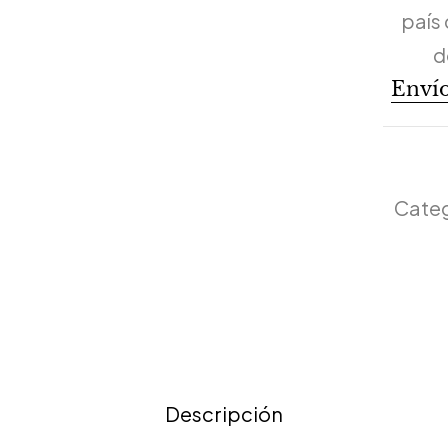
país 
d
Envío
Categ
Descripción