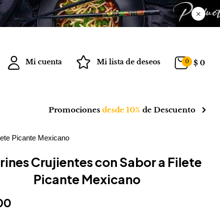
Mi cuenta
Mi lista de deseos
0
$
0
Promociones
desde 10%
de Descuento
ilete Picante Mexicano
arines Crujientes con Sabor a Filete
Picante Mexicano
00