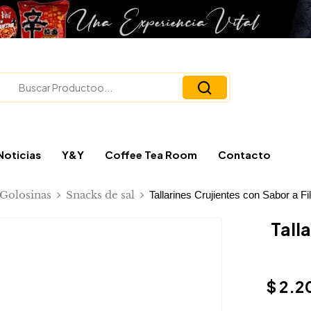
Noticias
Y&Y
Coffee Tea Room
Contacto
 Golosinas
Snacks de sal
Tallarines Crujientes con Sabor a F
Tall
$
2.2