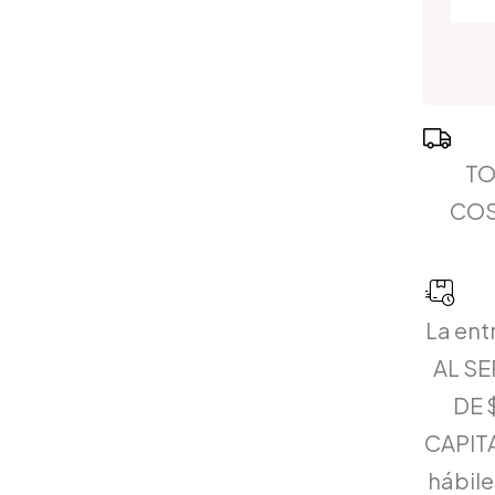
TO
COS
La ent
AL S
DE 
CAPITA
hábiles