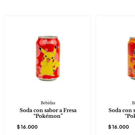
Bebidas
B
Soda con sabor a Fresa
Soda con 
“Pokémon”
“Po
$
16.000
$
16.000