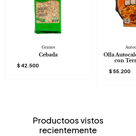
Granos
Autoc
Cebada
Olla Autocal
con Ter
$
42.500
$
55.200
Productoos vistos
recientemente