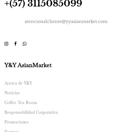
+(57) 3115085099
atencionalcliente@yyasianmarket.com
Y&Y AsianMarket
Acerca de Y&Y
Noticias
Coffee Tea Room
Responsabilidad Corporativa
Promociones
Eventos