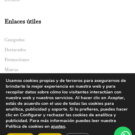
Enlaces útiles
Categorías
Destacados
Promociones
Marcas
Catálogos
Usamos cookies propias y de terceros para asegurarnos de
brindarte la mejor experiencia en nuestra web y para
Domicilios
recopilar datos sobre cómo los visitantes interactúan con
nuestra web y nuestros servicios. Al hacer clic en Aceptar,
estás de acuerdo con el uso de todas las cookies para
analítica, publicidad y soporte. Si lo prefieres, puedes hacer
clic en Configurar y rechazar las cookies de analítica y
publicidad. Para más información puedes leer nuestra
Política de cookies en
ajustes
.
© 2024 Y&Y Asian Market. All rights reserved.