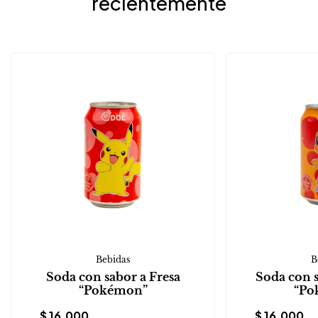
recientemente
Bebidas
B
Soda con sabor a Fresa
Soda con 
“Pokémon”
“Po
$
16.000
$
16.000