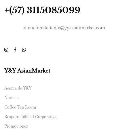
+(57) 3115085099
atencionalcliente@yyasianmarket.com
Y&Y AsianMarket
Acerca de Y&Y
Noticias
Coffee Tea Room
Responsabilidad Corporativa
Promociones