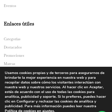
Eventos
Enlaces útiles
Categorías
Destacados
Promociones
Marcas
Catálogos
Usamos cookies propias y de terceros para asegurarnos de
brindarte la mejor experiencia en nuestra web y para
Domicilios
recopilar datos sobre cómo los visitantes interactúan con
nuestra web y nuestros servicios. Al hacer clic en Aceptar,
estás de acuerdo con el uso de todas las cookies para
analítica, publicidad y soporte. Si lo prefieres, puedes hacer
clic en Configurar y rechazar las cookies de analítica y
publicidad. Para más información puedes leer nuestra
Política de cookies en
ajustes
.
© 2024 Y&Y Asian Market. All rights reserved.