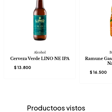
Alcohol
B
Cerveza Verde LINO NE IPA
Ramune Gase
Na
$
13.800
$
16.500
Productoos vistos