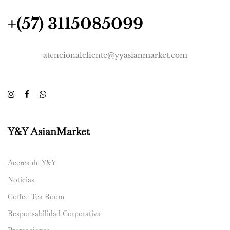
+(57) 3115085099
atencionalcliente@yyasianmarket.com
Y&Y AsianMarket
Acerca de Y&Y
Noticias
Coffee Tea Room
Responsabilidad Corporativa