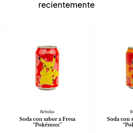
recientemente
Bebidas
B
Soda con sabor a Fresa
Soda con 
“Pokémon”
“Po