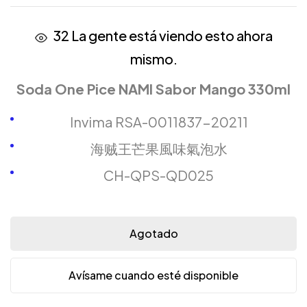
32
La gente está viendo esto ahora
mismo.
Soda One Pice NAMI Sabor Mango 330ml
Invima RSA-0011837-20211
海贼王芒果風味氣泡水
CH-QPS-QD025
Agotado
Avísame cuando esté disponible