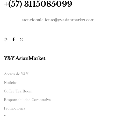
+(57) 3115085099
atencionalcliente@yyasianmarket.com
Y&Y AsianMarket
Acerca de Y&Y
Noticias
Coffee Tea Room
Responsabilidad Corporativa
Promociones