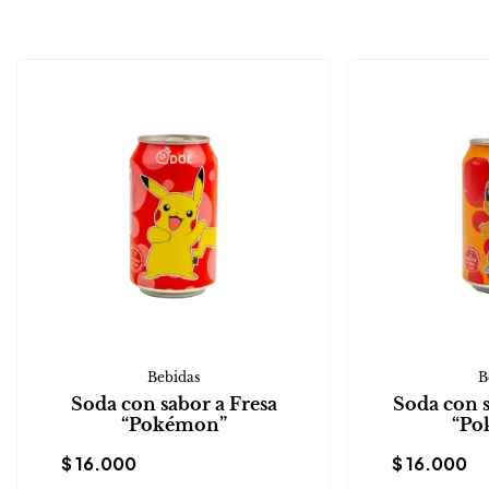
Bebidas
B
Soda con sabor a Fresa
Soda con 
“Pokémon”
“Po
$
16.000
$
16.000