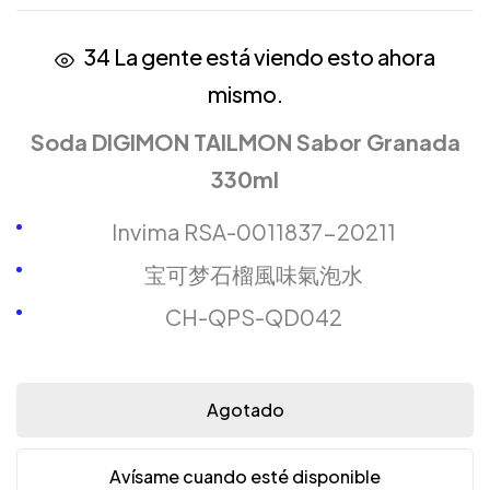
34
La gente está viendo esto ahora
mismo.
Soda DIGIMON TAILMON Sabor Granada
330ml
Invima RSA-0011837-20211
宝可梦石榴風味氣泡水
CH-QPS-QD042
Agotado
Avísame cuando esté disponible