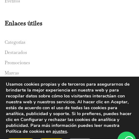
Eventos
Enlaces útiles
Categorías
Destacados
Promociones
Marcas
Catálogos
Usamos cookies propias y de terceros para asegurarnos de
brindarte la mejor experiencia en nuestra web y para
Domicilios
recopilar datos sobre cómo los visitantes interactúan con
nuestra web y nuestros servicios. Al hacer clic en Aceptar,
estás de acuerdo con el uso de todas las cookies para
analítica, publicidad y soporte. Si lo prefieres, puedes hacer
clic en Configurar y rechazar las cookies de analítica y
publicidad. Para más información puedes leer nuestra
Política de cookies en
ajustes
.
© 2024 Y&Y Asian Market. All rights reserved.