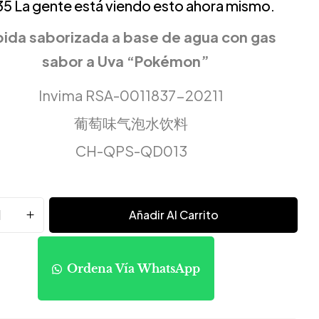
35
La gente está viendo esto ahora mismo.
ida saborizada a base de agua con gas
sabor a Uva “Pokémon”
Invima RSA-0011837-20211
葡萄味气泡水饮料
CH-QPS-QD013
Añadir Al Carrito
Ordena Vía WhatsApp