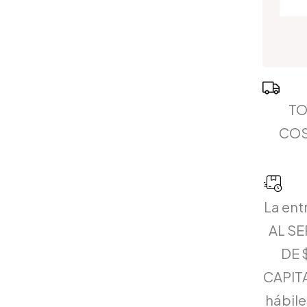
TO
COS
La ent
AL S
DE 
CAPITA
hábiles