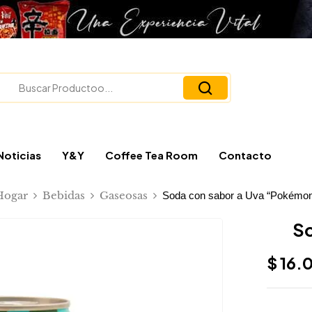
Noticias
Y&Y
Coffee Tea Room
Contacto
Hogar
Bebidas
Gaseosas
Soda con sabor a Uva “Pokémo
So
$
16.