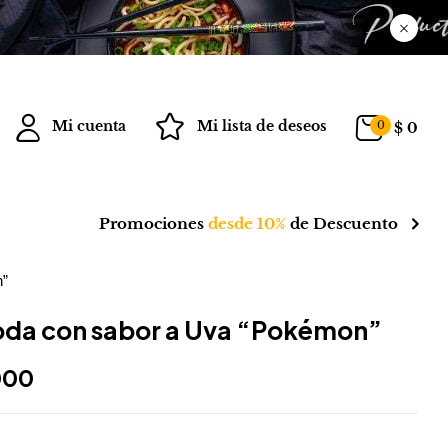
Mi cuenta
Mi lista de deseos
0
$
0
Promociones
desde 10%
de Descuento
n”
da con sabor a Uva “Pokémon”
000