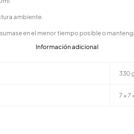
0ml
tura ambiente.
nsumase en el menor tiempo posible o mantenga
Información adicional
330 
7 × 7