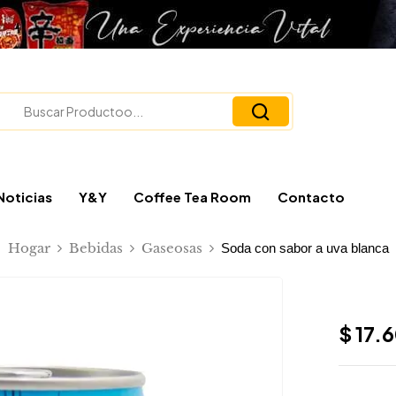
Noticias
Y&Y
Coffee Tea Room
Contacto
Hogar
Bebidas
Gaseosas
Soda con sabor a uva blanca
$
17.