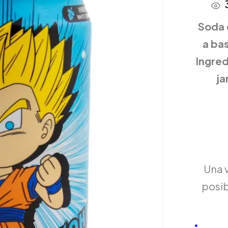
Soda 
a ba
Ingre
ja
Una 
posib