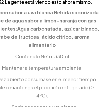
32
La gente está viendo esto ahora mismo.
con sabor a uva blanca Bebida saborizada
se de agua sabor a limón-naranja con gas
dientes:Agua carbonatada, azúcar blanco,
rabe de fructosa, ácido cítrico, aroma
alimentario
Contenido Neto: 330ml
Mantener a temperatura ambiente.
vez abierto consumase en el menor tiempo
le o mantenga el producto refrigerado (0-
4ºC).
Soda con sabor a uva blanca