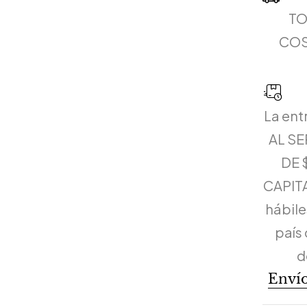
TO
COS
La ent
AL S
DE 
CAPITA
hábiles
país 
d
Envío