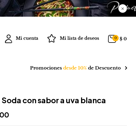
Mi cuenta
Mi lista de deseos
0
$
0
Promociones
desde 10%
de Descuento
Soda con sabor a uva blanca
600