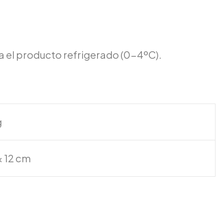
 el producto refrigerado (0-4ºC).
g
 × 12 cm