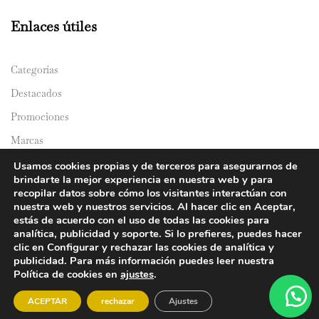
Enlaces útiles
Categorías
Destacados
Promociones
Marcas
Catálogos
Usamos cookies propias y de terceros para asegurarnos de
brindarte la mejor experiencia en nuestra web y para
Domicilios
recopilar datos sobre cómo los visitantes interactúan con
nuestra web y nuestros servicios. Al hacer clic en Aceptar,
estás de acuerdo con el uso de todas las cookies para
analítica, publicidad y soporte. Si lo prefieres, puedes hacer
clic en Configurar y rechazar las cookies de analítica y
publicidad. Para más información puedes leer nuestra
Política de cookies en
ajustes
.
© 2024 Y&Y Asian Market. All rights reserved.
ACEPTAR
rechazar
Ajustes