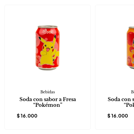
Bebidas
B
Soda con sabor a Fresa
Soda con 
“Pokémon”
“Po
$
16.000
$
16.000