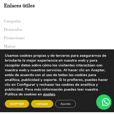
Enlaces útiles
Categorías
Destacados
Promociones
Marcas
Catálogos
Usamos cookies propias y de terceros para asegurarnos de
brindarte la mejor experiencia en nuestra web y para
Domicilios
recopilar datos sobre cómo los visitantes interactúan con
nuestra web y nuestros servicios. Al hacer clic en Aceptar,
estás de acuerdo con el uso de todas las cookies para
analítica, publicidad y soporte. Si lo prefieres, puedes hacer
clic en Configurar y rechazar las cookies de analítica y
publicidad. Para más información puedes leer nuestra
Política de cookies en
ajustes
.
© 2024 Y&Y Asian Market. All rights reserved.
ACEPTAR
rechazar
Ajustes