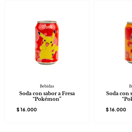
Bebidas
B
Soda con sabor a Fresa
Soda con 
“Pokémon”
“Po
$
16.000
$
16.000