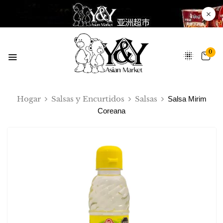
0
Hogar
Salsas y Encurtidos
Salsas
Salsa Mirim
Coreana