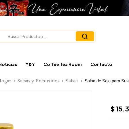
Noticias
Y&Y
Coffee Tea Room
Contacto
Hogar
Salsas y Encurtidos
Salsas
Salsa de Soja para Sus
$
15.