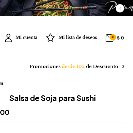
Mi cuenta
Mi lista de deseos
0
$
0
Promociones
desde 10%
de Descuento
hi
Salsa de Soja para Sushi
300