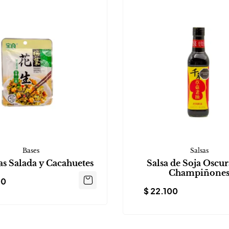
Bases
Salsas
s Salada y Cacahuetes
Salsa de Soja Oscu
Champiñone
00
$
22.100