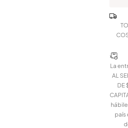
TO
COS
La ent
AL S
DE 
CAPITA
hábiles
país 
d