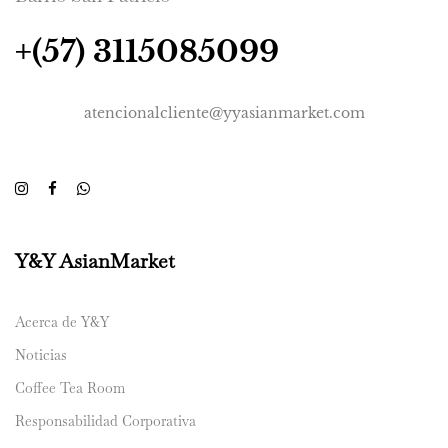
+(57) 3115085099
atencionalcliente@yyasianmarket.com
Y&Y AsianMarket
Acerca de Y&Y
Noticias
Coffee Tea Room
Responsabilidad Corporativa