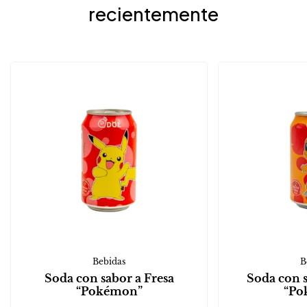
recientemente
Bebidas
B
Soda con sabor a Fresa
Soda con 
“Pokémon”
“Po