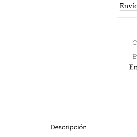
Envío
C
E
En
Descripción