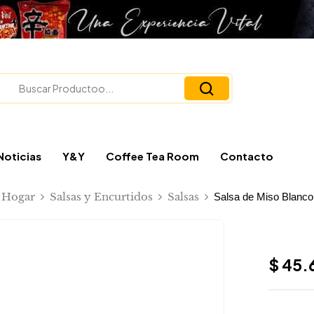
Noticias
Y&Y
Coffee Tea Room
Contacto
Hogar
Salsas y Encurtidos
Salsas
Salsa de Miso Blanco
$
45.