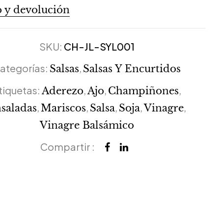
 y devolución
SKU:
CH-JL-SYL001
ategorías:
,
Salsas
Salsas Y Encurtidos
tiquetas:
,
,
,
Aderezo
Ajo
Champiñones
,
,
,
,
,
saladas
Mariscos
Salsa
Soja
Vinagre
Vinagre Balsámico
Compartir :