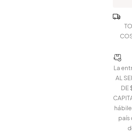
TO
COS
La ent
AL S
DE 
CAPITA
hábiles
país 
d