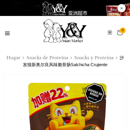
0
Hogar
Snacks de Proteína
Snacks y Proteína
沙
发猫新奥尔良风味脆骨肠Salchicha Crujiente