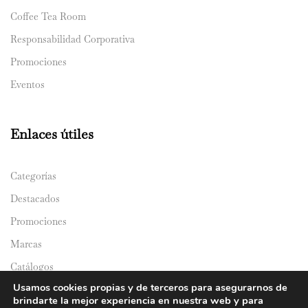
Coffee Tea Room
Responsabilidad Corporativa
Promociones
Eventos
Enlaces útiles
Categorías
Destacados
Promociones
Marcas
Catálogos
Usamos cookies propias y de terceros para asegurarnos de
Domicilios
brindarte la mejor experiencia en nuestra web y para