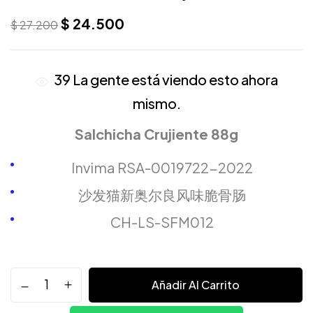
$
24.500
$
27.200
39
La gente está viendo esto ahora
mismo.
Salchicha Crujiente 88g
Invima RSA-0019722-2022
沙发猫新奥尔良风味脆骨肠
CH-LS-SFM012
Añadir Al Carrito