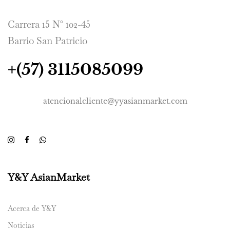
Carrera 15 N° 102-45
Barrio San Patricio
+(57) 3115085099
atencionalcliente@yyasianmarket.com
Y&Y AsianMarket
Acerca de Y&Y
Noticias