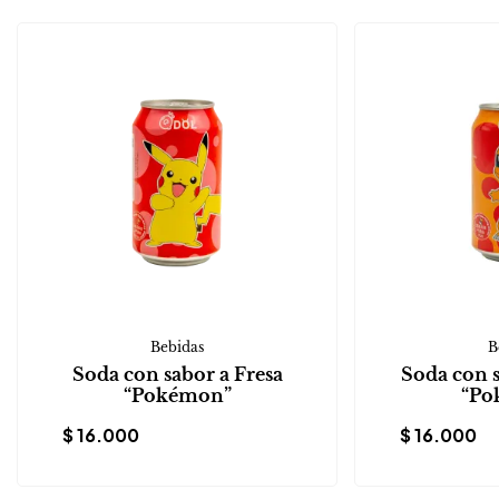
Bebidas
B
Soda con sabor a Fresa
Soda con 
“Pokémon”
“Po
$
16.000
$
16.000