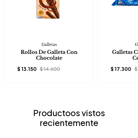
Galletas
G
Rollos De Galleta Con
Galletas 
Chocolate
C
$
13.150
$
14.600
$
17.300
$
Productoos vistos
recientemente