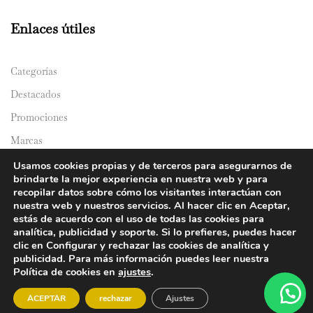
Enlaces útiles
Categorías
Destacados
Promociones
Marcas
Catálogos
Usamos cookies propias y de terceros para asegurarnos de
brindarte la mejor experiencia en nuestra web y para
Domicilios
recopilar datos sobre cómo los visitantes interactúan con
nuestra web y nuestros servicios. Al hacer clic en Aceptar,
estás de acuerdo con el uso de todas las cookies para
analítica, publicidad y soporte. Si lo prefieres, puedes hacer
clic en Configurar y rechazar las cookies de analítica y
publicidad. Para más información puedes leer nuestra
Política de cookies en
ajustes
.
© 2024 Y&Y Asian Market. All rights reserved.
ACEPTAR
rechazar
Ajustes