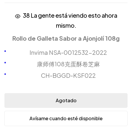
38
La gente está viendo esto ahora
mismo.
Rollo de Galleta Sabor a Ajonjolí 108g
Invima NSA-0012532-2022
康师傅108克蛋酥卷芝麻
CH-BGGD-KSF022
Agotado
Avísame cuando esté disponible