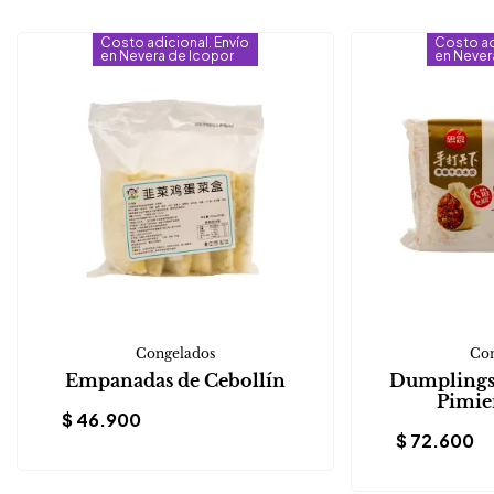
Costo adicional. Envío
Costo ad
en Nevera de Icopor
en Never
Congelados
Con
Empanadas de Cebollín
Dumplings 
Pimie
$
46.900
$
72.600