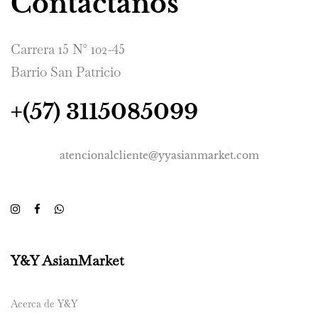
Contáctanos
Carrera 15 N° 102-45
Barrio San Patricio
+(57) 3115085099
atencionalcliente@yyasianmarket.com
Y&Y AsianMarket
Acerca de Y&Y