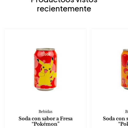
recientemente
Bebidas
B
Soda con sabor a Fresa
Soda con 
“Pokémon”
“Po