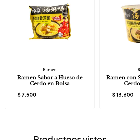
Ramen
Ramen Sabor a Hueso de
Ramen con S
Cerdo en Bolsa
Cerdo
$
7.500
$
13.600
Productoos vistos