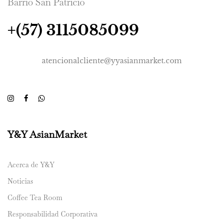
Barrio San Patricio
+(57) 3115085099
atencionalcliente@yyasianmarket.com
Y&Y AsianMarket
Acerca de Y&Y
Noticias
Coffee Tea Room
Responsabilidad Corporativa