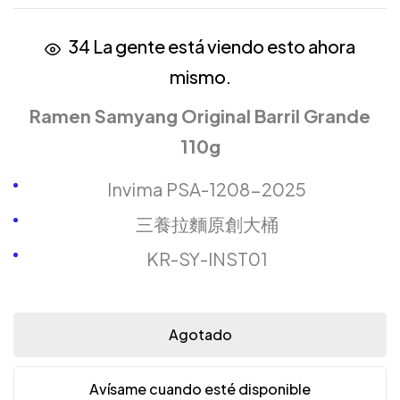
34
La gente está viendo esto ahora
mismo.
Ramen Samyang Original Barril Grande
110g
Invima PSA-1208-2025
三養拉麵原創大桶
KR-SY-INST01
Agotado
Avísame cuando esté disponible