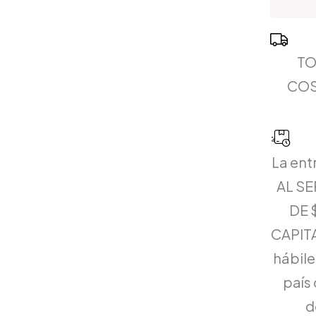
TO
COS
La ent
AL S
DE 
CAPITA
hábiles
país 
d