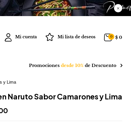
Mi cuenta
Mi lista de deseos
0
$
0
Promociones
desde 10%
de Descuento
s y Lima
n Naruto Sabor Camarones y Lima
800