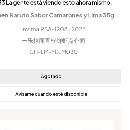
33
La gente está viendo esto ahora mismo.
en Naruto Sabor Camarones y Lima 35g
Invima PSA-1208-2025
一乐拉面青柠鲜虾点心面
CH-LM-YLLM030
Agotado
Avísame cuando esté disponible