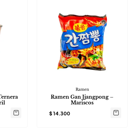
Ramen
Ternera
Ramen Gan Jjangpong –
ril
Mariscos
$
14.300