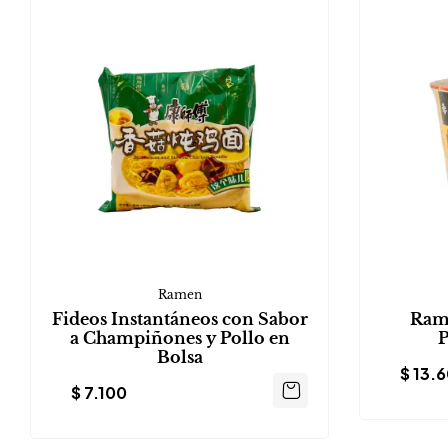
Ramen
Fideos Instantáneos con Sabor
Rame
a Champiñones y Pollo en
P
Bolsa
$
13.
$
7.100