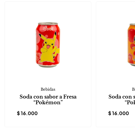
Bebidas
B
Soda con sabor a Fresa
Soda con 
“Pokémon”
“Po
$
16.000
$
16.000