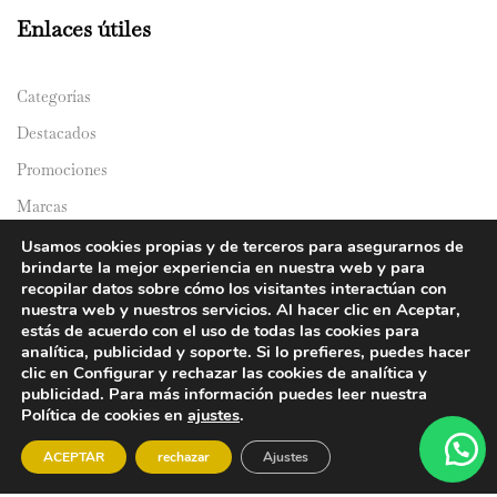
Enlaces útiles
Categorías
Destacados
Promociones
Marcas
Catálogos
Usamos cookies propias y de terceros para asegurarnos de
brindarte la mejor experiencia en nuestra web y para
Domicilios
recopilar datos sobre cómo los visitantes interactúan con
nuestra web y nuestros servicios. Al hacer clic en Aceptar,
estás de acuerdo con el uso de todas las cookies para
analítica, publicidad y soporte. Si lo prefieres, puedes hacer
clic en Configurar y rechazar las cookies de analítica y
publicidad. Para más información puedes leer nuestra
Política de cookies en
ajustes
.
© 2024 Y&Y Asian Market. All rights reserved.
ACEPTAR
rechazar
Ajustes