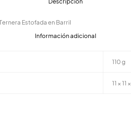
Descripción
ernera Estofada en Barril
Información adicional
110 g
11 × 11