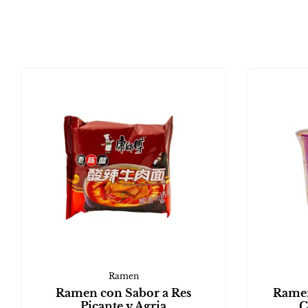
Ramen
Ramen con Sabor a Res
Ramen
Picante y Agria
C