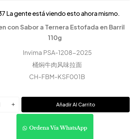
37
La gente está viendo esto ahora mismo.
n con Sabor a Ternera Estofada en Barril
110g
Invima PSA-1208-2025
桶焖牛肉风味拉面
CH-FBM-KSF001B
Añadir Al Carrito
Ordena Vía WhatsApp