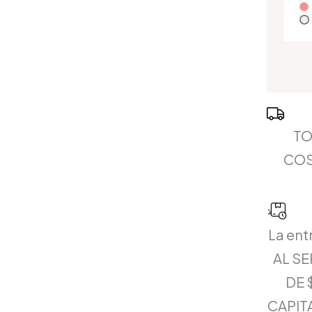
TO
COS
La ent
AL S
DE 
CAPITA