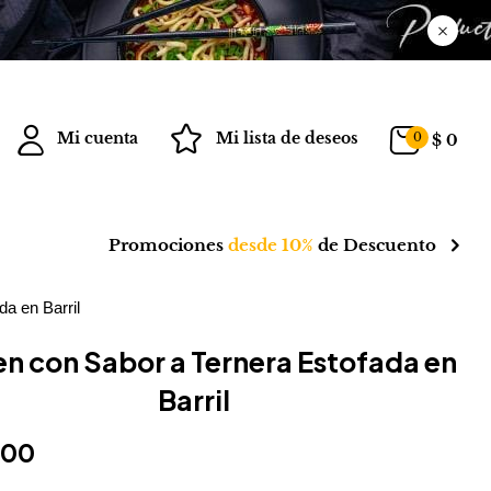
Mi cuenta
Mi lista de deseos
0
$
0
Promociones
desde 10%
de Descuento
a en Barril
n con Sabor a Ternera Estofada en
Barril
500