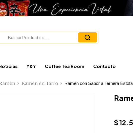
Noticias
Y&Y
Coffee Tea Room
Contacto
Ramen
Ramen en Tarro
Ramen con Sabor a Ternera Estofad
Rame
$
12.