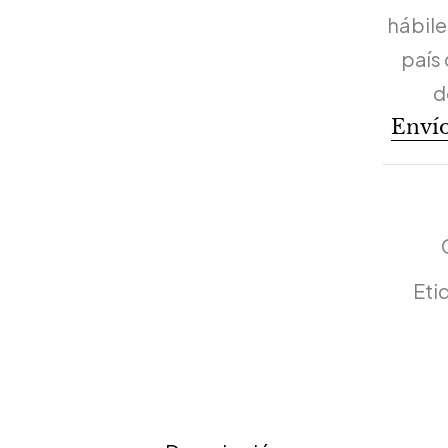
hábiles
país 
d
Envío
Eti