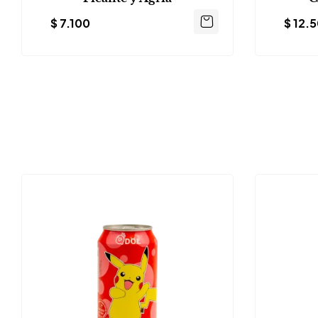
$
7.100
$
12.