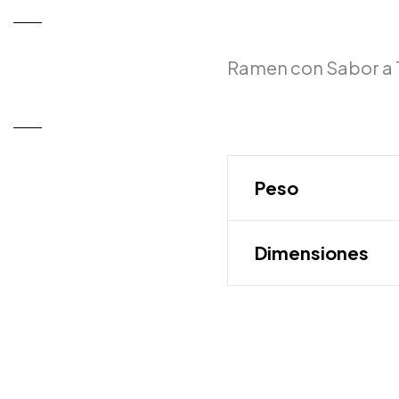
Ramen con Sabor a T
Peso
Dimensiones