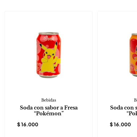
Bebidas
B
Soda con sabor a Fresa
Soda con 
“Pokémon”
“Po
$
16.000
$
16.000