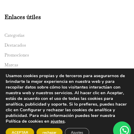
Enlaces útiles
Categorías
Destacados
Promociones
Marcas
Catálogos
Usamos cookies propias y de terceros para asegurarnos de
brindarte la mejor experiencia en nuestra web y para
Domicilios
recopilar datos sobre cómo los visitantes interactúan con
nuestra web y nuestros servicios. Al hacer clic en Aceptar,
estás de acuerdo con el uso de todas las cookies para
analítica, publicidad y soporte. Si lo prefieres, puedes hacer
clic en Configurar y rechazar las cookies de analítica y
publicidad. Para más información puedes leer nuestra
Política de cookies en
ajustes
.
© 2024 Y&Y Asian Market. All rights reserved.
ACEPTAR
rechazar
Ajustes