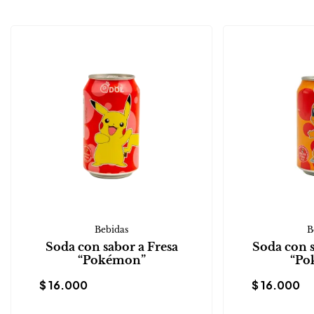
Bebidas
B
Soda con sabor a Fresa
Soda con 
“Pokémon”
“Po
$
16.000
$
16.000