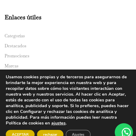
Enlaces útiles
Categorías
Destacados
Promociones
Marcas
Catálogos
Usamos cookies propias y de terceros para asegurarnos de
brindarte la mejor experiencia en nuestra web y para
Domicilios
recopilar datos sobre cómo los visitantes interactúan con
nuestra web y nuestros servicios. Al hacer clic en Aceptar,
estás de acuerdo con el uso de todas las cookies para
analítica, publicidad y soporte. Si lo prefieres, puedes hacer
clic en Configurar y rechazar las cookies de analítica y
publicidad. Para más información puedes leer nuestra
Política de cookies en
ajustes
.
© 2024 Y&Y Asian Market. All rights reserved.
ACEPTAR
rechazar
Ajustes