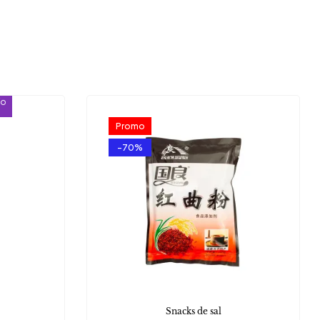
ío
Promo
-70%
Snacks de sal