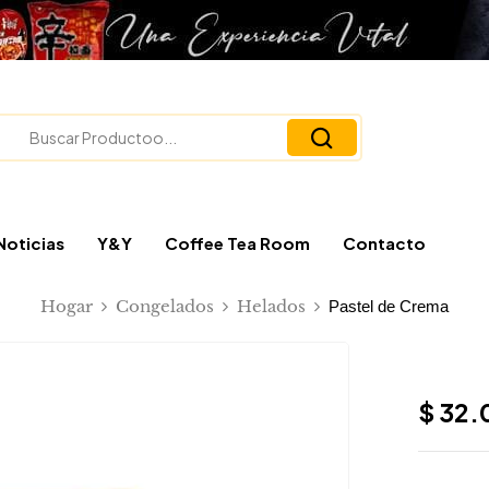
Noticias
Y&Y
Coffee Tea Room
Contacto
Hogar
Congelados
Helados
Pastel de Crema
$
32.