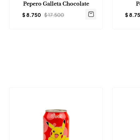
Pepero Galleta Chocolate
P
$
8.750
$
17.500
$
8.7