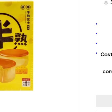
Cost
com