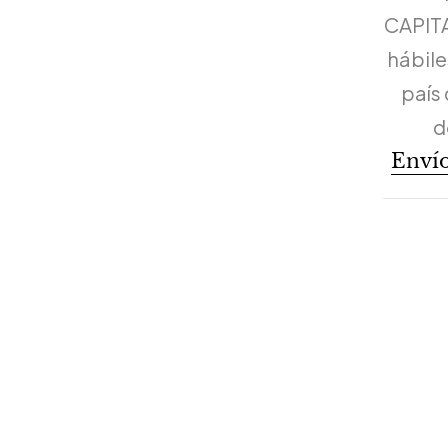
CAPITA
hábiles
país 
d
Envío