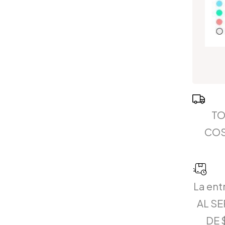
TO
COS
La ent
AL S
DE 