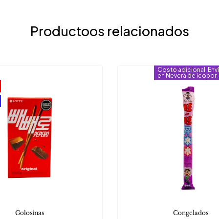
Productoos relacionados
Costo adicional. Env
en Nevera de Icopor
Golosinas
Congelados