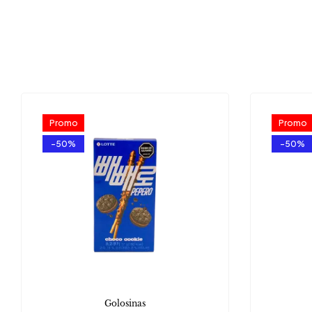
Promo
Promo
-50%
-50%
Golosinas