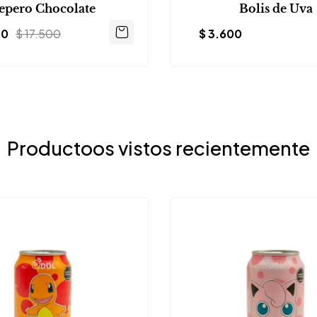
epero Chocolate
Bolis de Uva
50
$
17.500
$
3.600
Productoos vistos recientemente