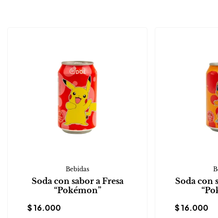
Bebidas
B
Soda con sabor a Fresa
Soda con 
“Pokémon”
“Po
$
16.000
$
16.000