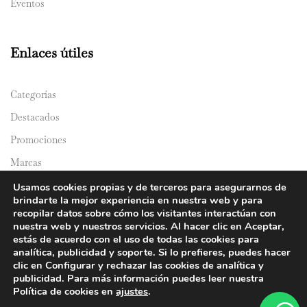
Eventos
Enlaces útiles
Categorías
Destacados
Promociones
Marcas
Catálogos
Usamos cookies propias y de terceros para asegurarnos de
brindarte la mejor experiencia en nuestra web y para
Domicilios
recopilar datos sobre cómo los visitantes interactúan con
nuestra web y nuestros servicios. Al hacer clic en Aceptar,
estás de acuerdo con el uso de todas las cookies para
analítica, publicidad y soporte. Si lo prefieres, puedes hacer
clic en Configurar y rechazar las cookies de analítica y
publicidad. Para más información puedes leer nuestra
Política de cookies en
ajustes
.
© 2024 Y&Y Asian Market. All rights reserved.