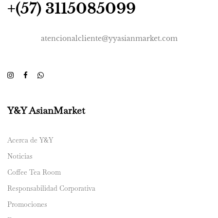
+(57) 3115085099
atencionalcliente@yyasianmarket.com
Y&Y AsianMarket
Acerca de Y&Y
Noticias
Coffee Tea Room
Responsabilidad Corporativa
Promociones