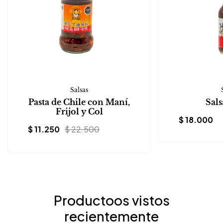
Salsas
Pasta de Chile con Maní,
Sals
Frijol y Col
$
18.000
$
11.250
$
22.500
Productoos vistos
recientemente