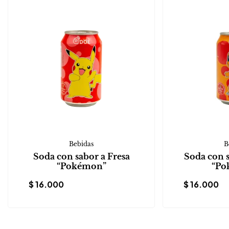
Bebidas
B
Soda con sabor a Fresa
Soda con 
“Pokémon”
“Po
$
16.000
$
16.000