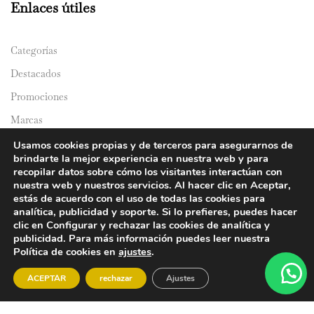
Enlaces útiles
Categorías
Destacados
Promociones
Marcas
Catálogos
Usamos cookies propias y de terceros para asegurarnos de
brindarte la mejor experiencia en nuestra web y para
Domicilios
recopilar datos sobre cómo los visitantes interactúan con
nuestra web y nuestros servicios. Al hacer clic en Aceptar,
estás de acuerdo con el uso de todas las cookies para
analítica, publicidad y soporte. Si lo prefieres, puedes hacer
clic en Configurar y rechazar las cookies de analítica y
publicidad. Para más información puedes leer nuestra
Política de cookies en
ajustes
.
© 2024 Y&Y Asian Market. All rights reserved.
ACEPTAR
rechazar
Ajustes