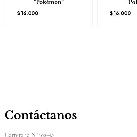
“Pokémon”
“Po
$
16.000
$
16.000
Contáctanos
Carrera 15 N° 102-45