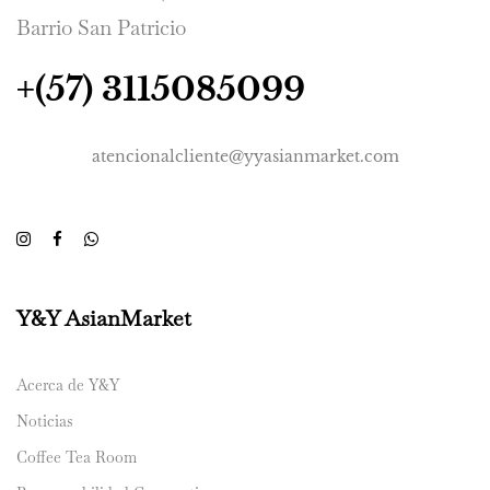
Barrio San Patricio
+(57) 3115085099
atencionalcliente@yyasianmarket.com
Y&Y AsianMarket
Acerca de Y&Y
Noticias
Coffee Tea Room