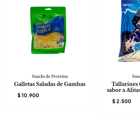
Snacks de Proteína
Snac
Galletas Saladas de Gambas
Tallarines
sabor a Alita
$
10.900
$
2.500