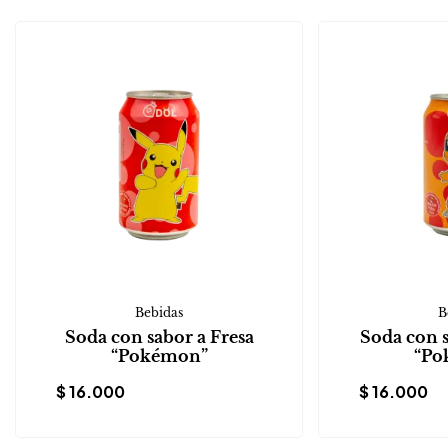
Bebidas
B
Soda con sabor a Fresa
Soda con 
“Pokémon”
“Po
$
16.000
$
16.000