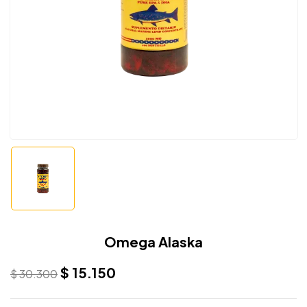
Omega Alaska
$
15.150
$
30.300