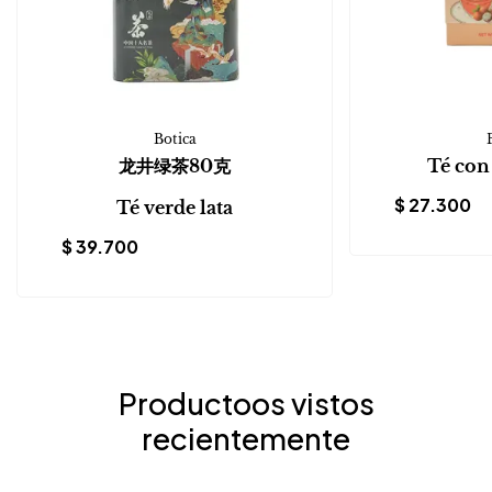
Botica
龙井绿茶80克
Té con
$
27.300
Té verde lata
$
39.700
Productoos vistos
recientemente