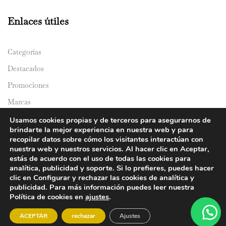
Enlaces útiles
Categorías
Destacados
Promociones
Marcas
Catálogos
Usamos cookies propias y de terceros para asegurarnos de
brindarte la mejor experiencia en nuestra web y para
Domicilios
recopilar datos sobre cómo los visitantes interactúan con
nuestra web y nuestros servicios. Al hacer clic en Aceptar,
estás de acuerdo con el uso de todas las cookies para
analítica, publicidad y soporte. Si lo prefieres, puedes hacer
clic en Configurar y rechazar las cookies de analítica y
publicidad. Para más información puedes leer nuestra
Política de cookies en
ajustes
.
© 2024 Y&Y Asian Market. All rights reserved.
ACEPTAR
rechazar
Ajustes