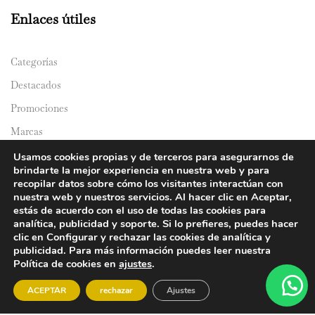
Enlaces útiles
Categorías
Destacados
Promociones
Marcas
Catálogos
Usamos cookies propias y de terceros para asegurarnos de
brindarte la mejor experiencia en nuestra web y para
Domicilios
recopilar datos sobre cómo los visitantes interactúan con
nuestra web y nuestros servicios. Al hacer clic en Aceptar,
estás de acuerdo con el uso de todas las cookies para
analítica, publicidad y soporte. Si lo prefieres, puedes hacer
clic en Configurar y rechazar las cookies de analítica y
publicidad. Para más información puedes leer nuestra
Política de cookies en
ajustes
.
© 2024 Y&Y Asian Market. All rights reserved.
ACEPTAR
rechazar
Ajustes