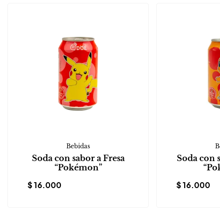
Bebidas
B
Soda con sabor a Fresa
Soda con 
“Pokémon”
“Po
$
16.000
$
16.000