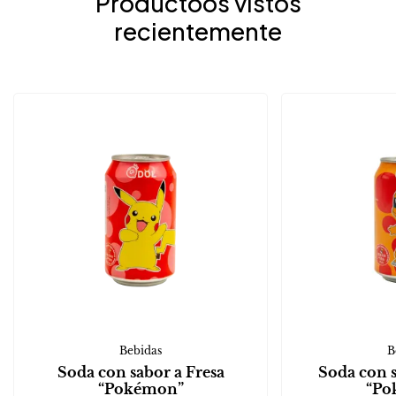
Productoos vistos
recientemente
Bebidas
B
Soda con sabor a Fresa
Soda con 
“Pokémon”
“Po