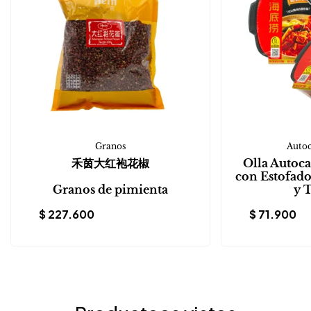
Granos
Autoc
禾茵大红袍花椒
Olla Autoca
con Estofado
Granos de pimienta
y 
$
227.600
$
71.900