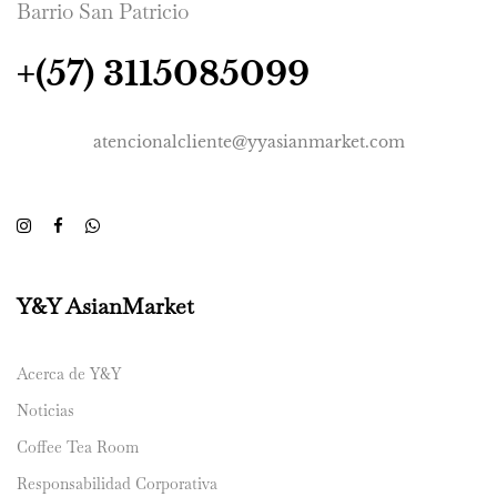
Barrio San Patricio
+(57) 3115085099
atencionalcliente@yyasianmarket.com
Y&Y AsianMarket
Acerca de Y&Y
Noticias
Coffee Tea Room
Responsabilidad Corporativa