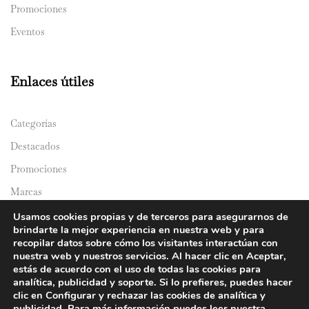
Promociones
Eventos
Enlaces útiles
Categorías
Destacados
Promociones
Marcas
Catálogos
Usamos cookies propias y de terceros para asegurarnos de
brindarte la mejor experiencia en nuestra web y para
Domicilios
recopilar datos sobre cómo los visitantes interactúan con
nuestra web y nuestros servicios. Al hacer clic en Aceptar,
estás de acuerdo con el uso de todas las cookies para
analítica, publicidad y soporte. Si lo prefieres, puedes hacer
clic en Configurar y rechazar las cookies de analítica y
publicidad. Para más información puedes leer nuestra