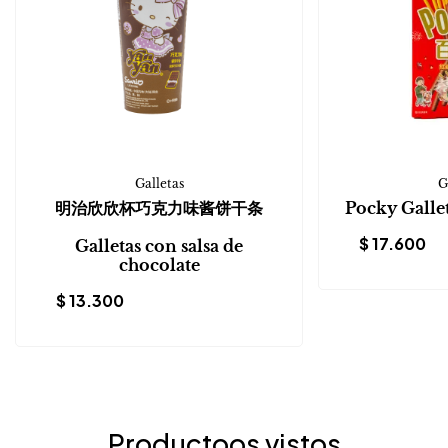
Galletas
G
明治欣欣杯巧克力味酱饼干条
Pocky Galle
$
17.600
Galletas con salsa de
chocolate
$
13.300
Productoos vistos