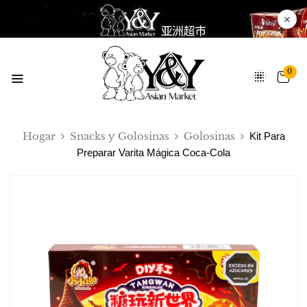
0
Hogar
Snacks y Golosinas
Golosinas
Kit Para
Preparar Varita Mágica Coca-Cola