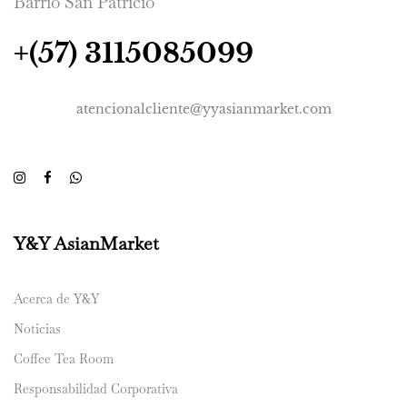
Barrio San Patricio
+(57) 3115085099
atencionalcliente@yyasianmarket.com
Y&Y AsianMarket
Acerca de Y&Y
Noticias
Coffee Tea Room
Responsabilidad Corporativa