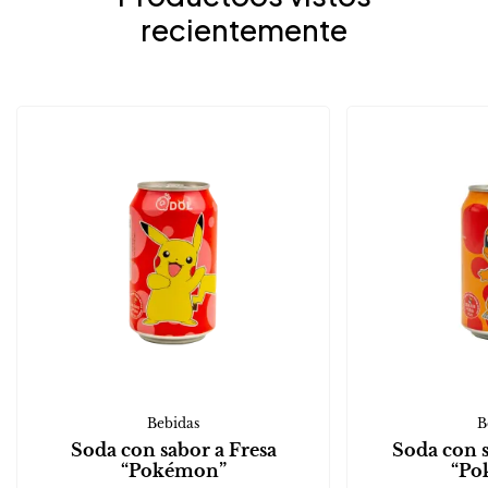
recientemente
Bebidas
B
Soda con sabor a Fresa
Soda con 
“Pokémon”
“Po