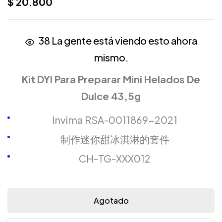
$
20.800
38
La gente está viendo esto ahora
mismo.
Kit DYI Para Preparar Mini Helados De
Dulce 43,5g
Invima RSA-0011869-2021
制作迷你甜冰淇淋的套件
CH-TG-XXX012
Agotado