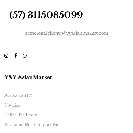
+(57) 3115085099
atencionalcliente@yyasianmarket.com
Y&Y AsianMarket
Acerca de Y&Y
Noticias
Coffee Tea Room
Responsabilidad Corporativa