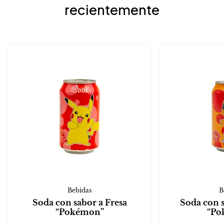
recientemente
Bebidas
B
Soda con sabor a Fresa
Soda con 
“Pokémon”
“Po