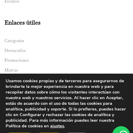
Eventos
Enlaces útiles
Categorías
Destacados
Promociones
Marcas
Catálogos
Usamos cookies propias y de terceros para asegurarnos de
brindarte la mejor experiencia en nuestra web y para
Domicilios
recopilar datos sobre cómo los visitantes interactúan con
nuestra web y nuestros servicios. Al hacer clic en Aceptar,
estás de acuerdo con el uso de todas las cookies para
analítica, publicidad y soporte. Si lo prefieres, puedes hacer
clic en Configurar y rechazar las cookies de analítica y
publicidad. Para más información puedes leer nuestra
Política de cookies en
ajustes
.
© 2024 Y&Y Asian Market. All rights reserved.