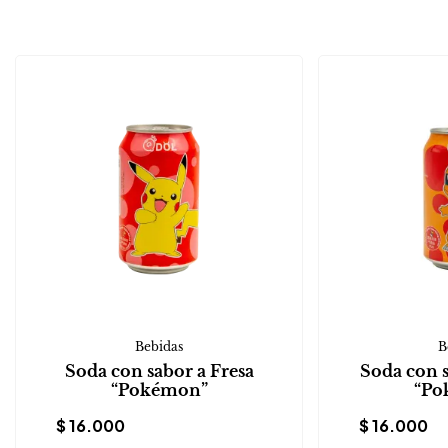
Bebidas
B
Soda con sabor a Fresa
Soda con 
“Pokémon”
“Po
$
16.000
$
16.000