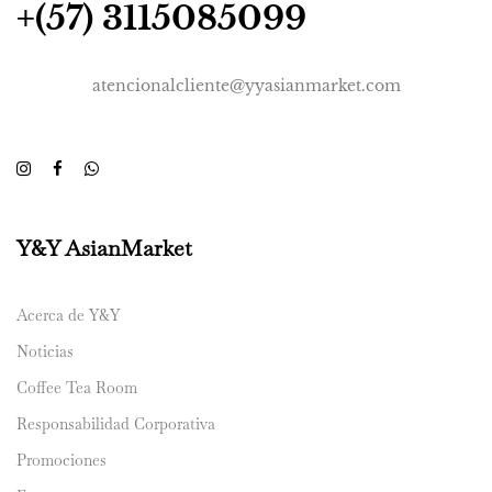
+(57) 3115085099
atencionalcliente@yyasianmarket.com
Y&Y AsianMarket
Acerca de Y&Y
Noticias
Coffee Tea Room
Responsabilidad Corporativa
Promociones