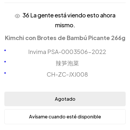
36
La gente está viendo esto ahora
mismo.
Kimchi con Brotes de Bambú Picante 266g
Invima PSA-0003506-2022
辣笋泡菜
CH-ZC-JXJ008
Agotado
Avísame cuando esté disponible