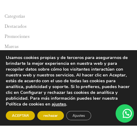
Categorías
Destacados
Promociones
Marcas
Catálogos
Usamos cookies propias y de terceros para asegurarnos de
brindarte la mejor experiencia en nuestra web y para
Domicilios
recopilar datos sobre cómo los visitantes interactúan con
nuestra web y nuestros servicios. Al hacer clic en Aceptar,
estás de acuerdo con el uso de todas las cookies para
analítica, publicidad y soporte. Si lo prefieres, puedes hacer
clic en Configurar y rechazar las cookies de analítica y
publicidad. Para más información puedes leer nuestra
Política de cookies en
ajustes
.
© 2024 Y&Y Asian Market. All rights reserved.
ACEPTAR
rechazar
Ajustes