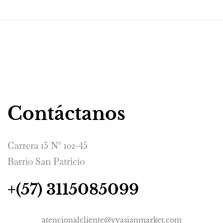
Contáctanos
Carrera 15 N° 102-45
Barrio San Patricio
+(57) 3115085099
atencionalcliente@yyasianmarket.com