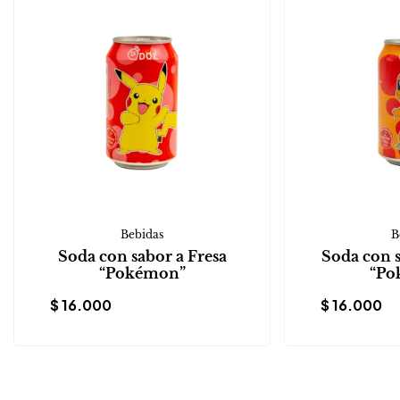
Bebidas
B
Soda con sabor a Fresa
Soda con 
“Pokémon”
“Po
$
16.000
$
16.000