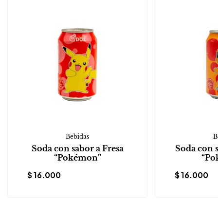
Bebidas
B
Soda con sabor a Fresa
Soda con 
“Pokémon”
“Po
$
16.000
$
16.000