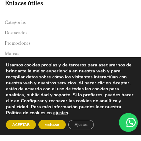
Enlaces útiles
Categorías
Destacados
Promociones
Marcas
Catálogos
Usamos cookies propias y de terceros para asegurarnos de
brindarte la mejor experiencia en nuestra web y para
Domicilios
recopilar datos sobre cómo los visitantes interactúan con
nuestra web y nuestros servicios. Al hacer clic en Aceptar,
estás de acuerdo con el uso de todas las cookies para
analítica, publicidad y soporte. Si lo prefieres, puedes hacer
clic en Configurar y rechazar las cookies de analítica y
publicidad. Para más información puedes leer nuestra
Política de cookies en
ajustes
.
© 2024 Y&Y Asian Market. All rights reserved.
ACEPTAR
rechazar
Ajustes