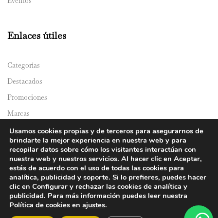
Eventos
Enlaces útiles
Categorías
Destacados
Promociones
Marcas
Catálogos
Usamos cookies propias y de terceros para asegurarnos de
brindarte la mejor experiencia en nuestra web y para
Domicilios
recopilar datos sobre cómo los visitantes interactúan con
nuestra web y nuestros servicios. Al hacer clic en Aceptar,
estás de acuerdo con el uso de todas las cookies para
analítica, publicidad y soporte. Si lo prefieres, puedes hacer
clic en Configurar y rechazar las cookies de analítica y
publicidad. Para más información puedes leer nuestra
Política de cookies en
ajustes
.
© 2024 Y&Y Asian Market. All rights reserved.