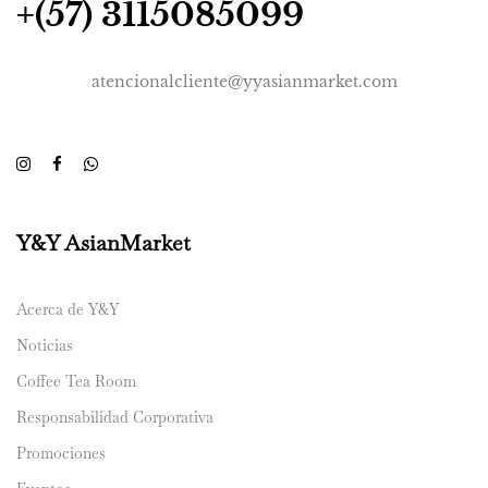
+(57) 3115085099
atencionalcliente@yyasianmarket.com
Y&Y AsianMarket
Acerca de Y&Y
Noticias
Coffee Tea Room
Responsabilidad Corporativa
Promociones