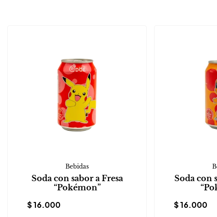
Bebidas
B
Soda con sabor a Fresa
Soda con 
“Pokémon”
“Po
$
16.000
$
16.000