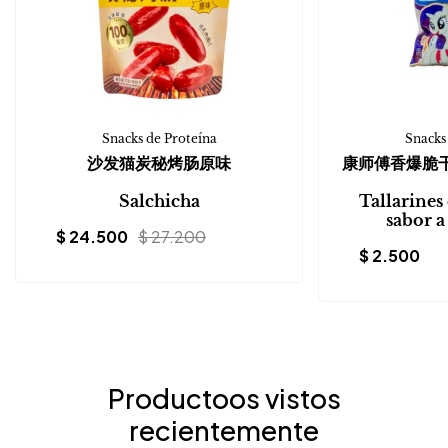
Snacks de Proteína
Snacks
沙发猫炭秘烤肠原味
康师傅香爆脆
Salchicha
Tallarines
sabor a
$
24.500
$
27.200
$
2.500
Productoos vistos
recientemente