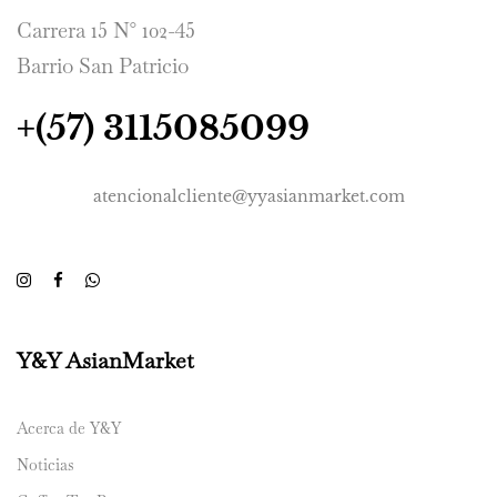
Carrera 15 N° 102-45
Barrio San Patricio
+(57) 3115085099
atencionalcliente@yyasianmarket.com
Y&Y AsianMarket
Acerca de Y&Y
Noticias