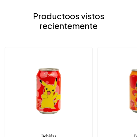
Productoos vistos
recientemente
Bebidas
B