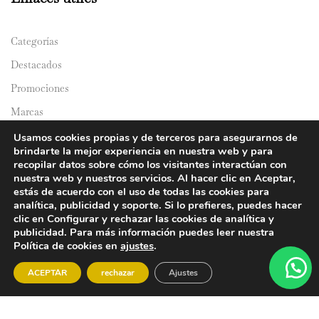
Categorías
Destacados
Promociones
Marcas
Catálogos
Usamos cookies propias y de terceros para asegurarnos de
brindarte la mejor experiencia en nuestra web y para
Domicilios
recopilar datos sobre cómo los visitantes interactúan con
nuestra web y nuestros servicios. Al hacer clic en Aceptar,
estás de acuerdo con el uso de todas las cookies para
analítica, publicidad y soporte. Si lo prefieres, puedes hacer
clic en Configurar y rechazar las cookies de analítica y
publicidad. Para más información puedes leer nuestra
Política de cookies en
ajustes
.
© 2024 Y&Y Asian Market. All rights reserved.
ACEPTAR
rechazar
Ajustes