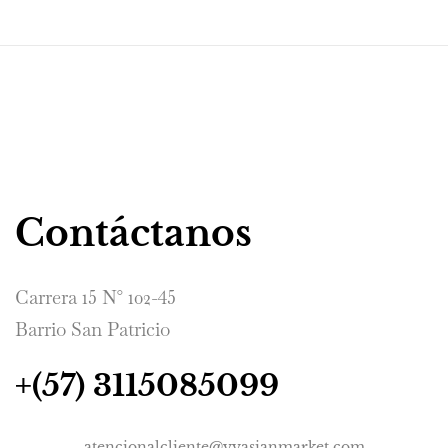
Contáctanos
Carrera 15 N° 102-45
Barrio San Patricio
+(57) 3115085099
atencionalcliente@yyasianmarket.com