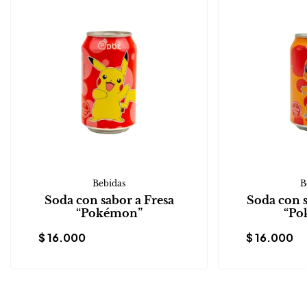
Bebidas
B
Soda con sabor a Fresa
Soda con 
“Pokémon”
“Po
$
16.000
$
16.000