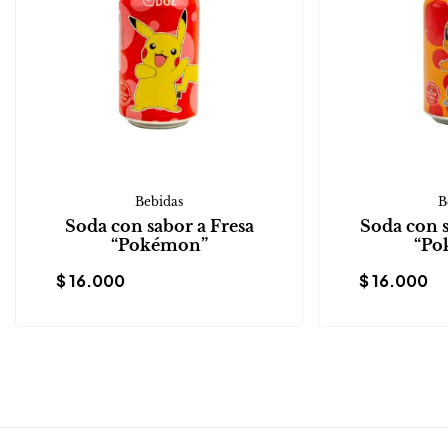
Bebidas
B
Soda con sabor a Fresa
Soda con 
“Pokémon”
“Po
$
16.000
$
16.000