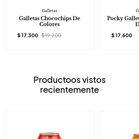
Galletas
G
Galletas Chocochips De
Pocky Galle
Colores
D
$
17.300
$
19.200
$
17.600
Productoos vistos
recientemente