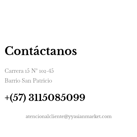
Contáctanos
Carrera 15 N° 102-45
Barrio San Patricio
+(57) 3115085099
atencionalcliente@yyasianmarket.com