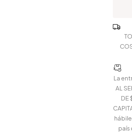
TO
COS
La ent
AL S
DE 
CAPITA
hábiles
país 