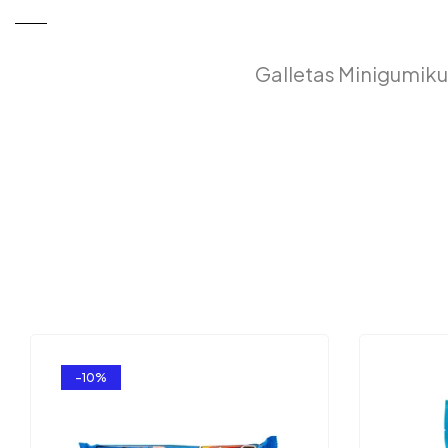
Galletas Minigumik
-10%