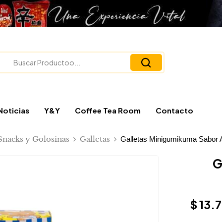
Noticias
Y&Y
Coffee Tea Room
Contacto
Snacks y Golosinas
Galletas
Galletas Minigumikuma Sabor 
G
$
13.