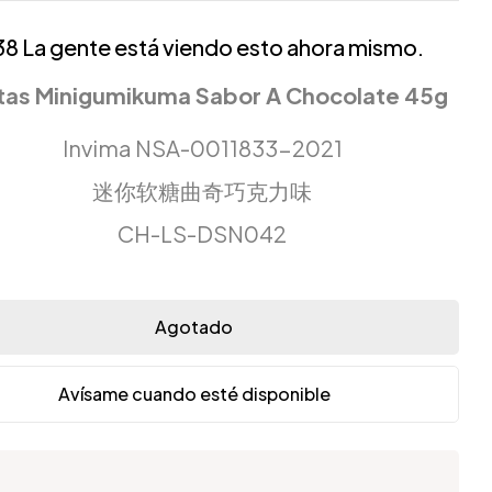
38
La gente está viendo esto ahora mismo.
tas Minigumikuma Sabor A Chocolate 45g
Invima NSA-0011833-2021
迷你软糖曲奇巧克力味
CH-LS-DSN042
Agotado
Avísame cuando esté disponible