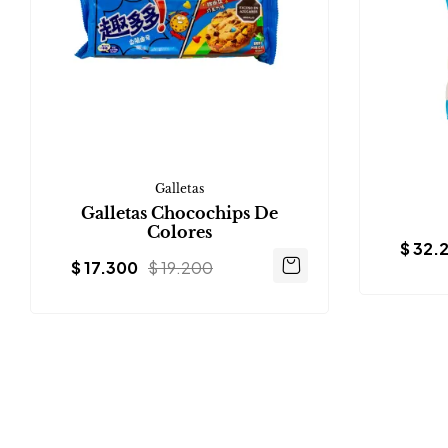
Galletas
Galletas Chocochips De
Colores
$
32.
$
17.300
$
19.200