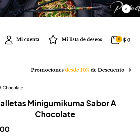
Mi cuenta
Mi lista de deseos
0
$
0
Promociones
desde 10%
de Descuento
A Chocolate
alletas Minigumikuma Sabor A
Chocolate
700