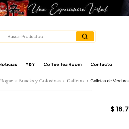
Noticias
Y&Y
Coffee Tea Room
Contacto
Hogar
Snacks y Golosinas
Galletas
Galletas de Verdura
$
18.