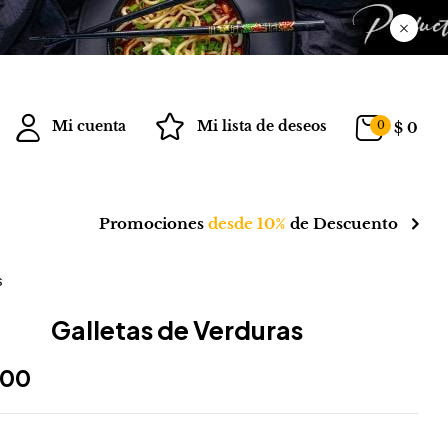
Mi cuenta
Mi lista de deseos
0
$
0
Promociones
desde 10%
de Descuento
s
Galletas de Verduras
700