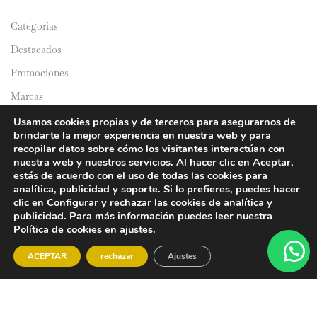
Categorías
Destacados
Promociones
Marcas
Catálogos
Usamos cookies propias y de terceros para asegurarnos de
brindarte la mejor experiencia en nuestra web y para
Domicilios
recopilar datos sobre cómo los visitantes interactúan con
nuestra web y nuestros servicios. Al hacer clic en Aceptar,
estás de acuerdo con el uso de todas las cookies para
analítica, publicidad y soporte. Si lo prefieres, puedes hacer
clic en Configurar y rechazar las cookies de analítica y
publicidad. Para más información puedes leer nuestra
Política de cookies en
ajustes
.
© 2024 Y&Y Asian Market. All rights reserved.
ACEPTAR
rechazar
Ajustes