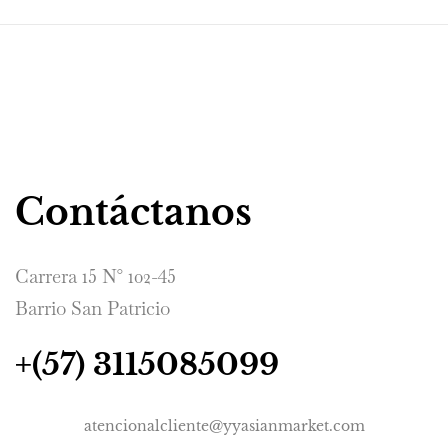
Contáctanos
Carrera 15 N° 102-45
Barrio San Patricio
+(57) 3115085099
atencionalcliente@yyasianmarket.com