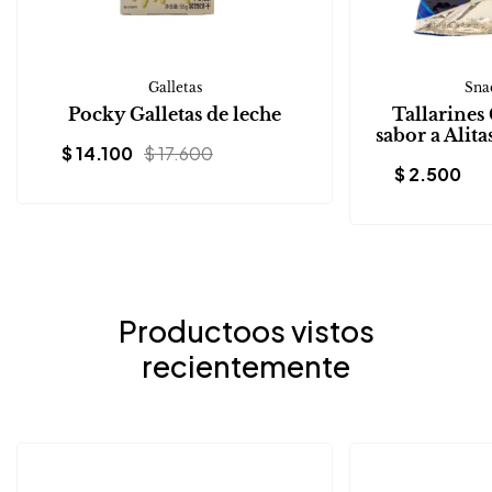
Galletas
Snac
Pocky Galletas de leche
Tallarines
sabor a Alita
$
14.100
$
17.600
$
2.500
Productoos vistos
recientemente