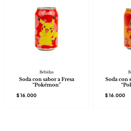
Bebidas
B
Soda con sabor a Fresa
Soda con 
“Pokémon”
“Po
$
16.000
$
16.000