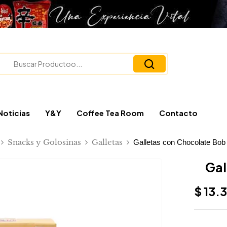
Noticias
Y&Y
Coffee Tea Room
Contacto
Snacks y Golosinas
Galletas
Galletas con Chocolate Bob
Gal
$
13.