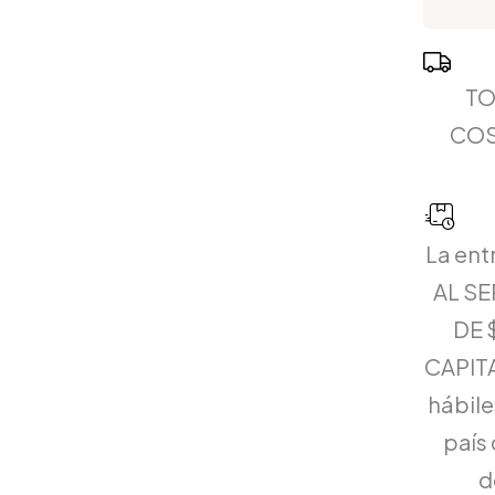
TO
COS
La ent
AL S
DE 
CAPITA
hábiles
país 
d