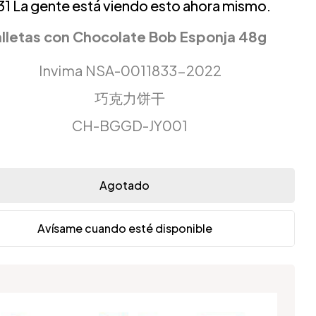
31
La gente está viendo esto ahora mismo.
lletas con Chocolate Bob Esponja 48g
Invima NSA-0011833-2022
巧克力饼干
CH-BGGD-JY001
Agotado
Avísame cuando esté disponible