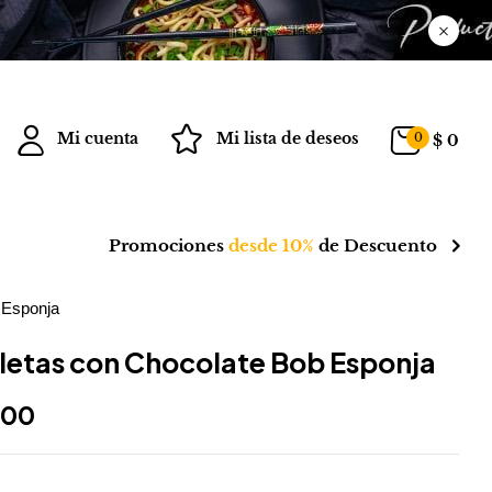
Mi cuenta
Mi lista de deseos
0
$
0
Promociones
desde 10%
de Descuento
 Esponja
letas con Chocolate Bob Esponja
300