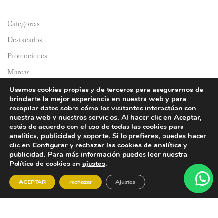
Categorías
Destacados
Promociones
Marcas
Catálogos
Usamos cookies propias y de terceros para asegurarnos de
brindarte la mejor experiencia en nuestra web y para
Domicilios
recopilar datos sobre cómo los visitantes interactúan con
nuestra web y nuestros servicios. Al hacer clic en Aceptar,
estás de acuerdo con el uso de todas las cookies para
analítica, publicidad y soporte. Si lo prefieres, puedes hacer
clic en Configurar y rechazar las cookies de analítica y
publicidad. Para más información puedes leer nuestra
Política de cookies en
ajustes
.
© 2024 Y&Y Asian Market. All rights reserved.
ACEPTAR
rechazar
Ajustes