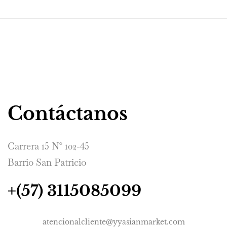
Contáctanos
Carrera 15 N° 102-45
Barrio San Patricio
+(57) 3115085099
atencionalcliente@yyasianmarket.com