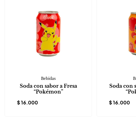
Bebidas
B
Soda con sabor a Fresa
Soda con 
“Pokémon”
“Po
$
16.000
$
16.000